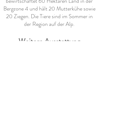
bewirtschaftet 60 Hektaren Land in der
Bergzone 4 und hält 20 Mutterkühe sowie
20 Ziegen. Die Tiere sind im Sommer in
der Region auf der Alp.
Weitere Ausstattung
- Kinderspielplatz vorhanden
- Kostenloses WIFI
Info - Zufahrt
ohne Probleme möglich