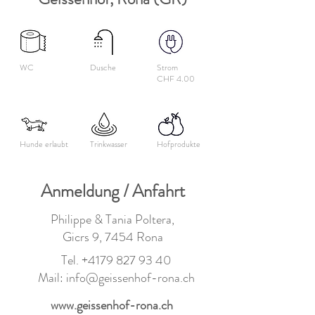
WC
Dusche
Strom
CHF 4.00
Hunde erlaubt
Trinkwasser
Hofprodukte
Anmeldung / Anfahrt
Philippe & Tania Poltera,
Gicrs 9, 7454 Rona
Tel.
+4179 827 93 40
Mail:
info@geissenhof-rona.ch
www.geissenhof-rona.ch