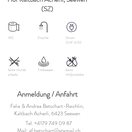
(SZ)
WC
Dusche
Strom
CHF 4.00
keine Hunde
Trinkwasser
keine
erlaubt
Hofprodukte
Anmeldung / Anfahrt
Felix & Andrea Betschart-Reichlin,
Kaltbach Acherli, 6423 Seewen
Tel.
+4179 749 09 87
Mail:
af.betschart@vtxmail.ch