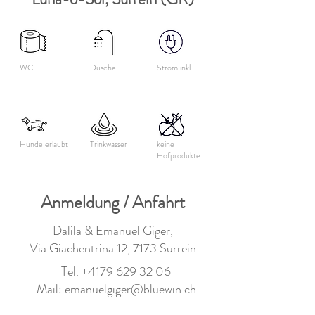
WC
Dusche
Strom inkl.
Hunde erlaubt
Trinkwasser
keine
Hofprodukte
Anmeldung / Anfahrt
Dalila & Emanuel Giger,
Via Giachentrina 12, 7173 Surrein
Tel.
+4179 629 32 06
Mail:
emanuelgiger@bluewin.ch