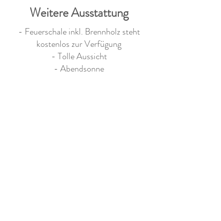
Weitere Ausstattung
- Feuerschale inkl. Brennholz steht
kostenlos zur Verfügung
- Tolle Aussicht
- Abendsonne
- Ruhige Lage
Info - Zufahrt
Zufahrt via Rabius verwenden - auch
für grössere Wohnmobile oder
Wohnwagen geeignet!