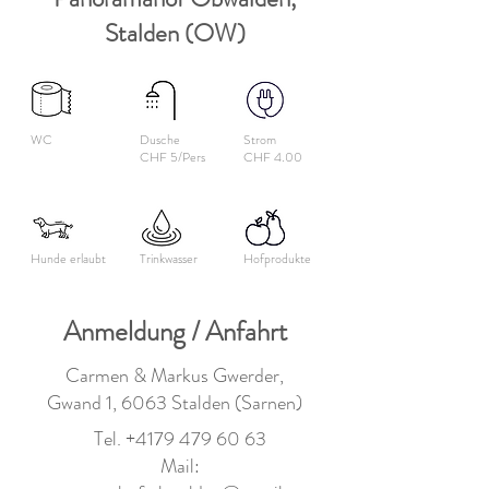
Stalden (OW)
WC
Dusche
Strom
CHF 5/Pers
CHF 4.00
Hunde erlaubt
Trinkwasser
Hofprodukte
Anmeldung / Anfahrt
Carmen & Markus Gwerder,
Gwand 1, 6063 Stalden (Sarnen)
Tel.
+4179 479 60 63
Mail: