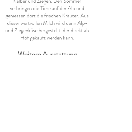
Kälber und Ziegen. Den Sommer
verbringen die Tiere auf der Alp und
geniessen dort die frischen Kräuter. Aus
dieser wertvollen Milch wird dann Alp-
und Ziegenkäse hergestellt, der direkt ab
Hof gekauft werden kann.
Weitere Ausstattung
- Grauwasserentsorgung möglich
- Brättlistelle mit Unterstand ca. 50m
entfernt
Info - Zufahrt
ohne Probleme möglich