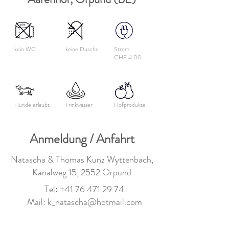
kein WC
keine Dusche
Strom
CHF 4.00
Hunde erlaubt
Trinkwasser
Hofprodukte
Anmeldung / Anfahrt
Natascha & Thomas Kunz Wyttenbach,
Kanalweg 15, 2552 Orpund
Tel:
+41 76 471 29 74
Mail:
k_natascha@hotmail.com