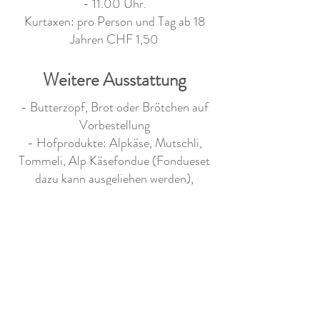
- 11.00 Uhr.
Kurtaxen: pro Person und Tag ab 18
Jahren CHF 1,50
Weitere Ausstattung
- Butterzopf, Brot oder Brötchen auf
Vorbestellung
- Hofprodukte: Alpkäse, Mutschli,
Tommeli, Alp Käsefondue (Fondueset
dazu kann ausgeliehen werden),
Trockenwürste, Grillwürste,
Rindshamburger, Ackerbohnenburger,
verschiedene Risotto, Trüffel Polenta,
Trüffel Risotto, Trüffel Kartoffelstock,
selbstgemachte Konfitüren, Getränke und
Aloe Vera Produkte
- Sandkasten für Kinder