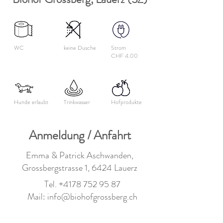
WC
keine Dusche
Strom
CHF 4.00
Hunde erlaubt
Trinkwasser
Hofprodukte
Anmeldung / Anfahrt
Emma & Patrick Aschwanden,
Grossbergstrasse 1, 6424 Lauerz
Tel.
+4178 752 95 87
Mail:
info@biohofgrossberg.ch