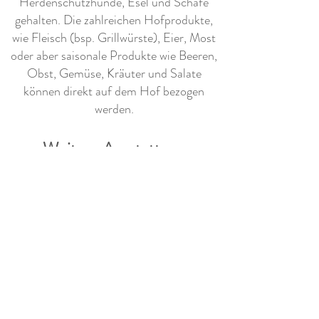
Herdenschutzhunde, Esel und Schafe
gehalten. Die zahlreichen Hofprodukte,
wie Fleisch (bsp. Grillwürste), Eier, Most
oder aber saisonale Produkte wie Beeren,
Obst, Gemüse, Kräuter und Salate
können direkt auf dem Hof bezogen
werden.
Weitere Ausstattung
- Auf Anfrage Grillplatz (Privat)
Info - Zufahrt
Bei Anmeldung bitte
Wohnmobilgrösse angeben wegen
entsprechender Platzzuweisung