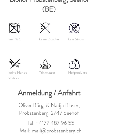
(BE)
kein WC
keine Dusche
kein Strom
keine Hunde
Trinkwasser
Hofprodukte
erlaubt
Anmeldung / Anfahrt
Oliver Bürgi & Nadja Blaser,
Probstenberg, 2747 Seehof
Tel.
+4177 487 96 55
Mail:
mail@probstenberg.ch