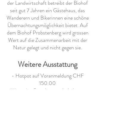
der Landwirtschaft betreibt der Biohof
seit gut 7 Jahren ein Gästehaus, das
Wanderern und Bikerinnen eine schöne
Übernachtungsmöglichkeit bietet. Auf
dem Biohof Probstenberg wird grossen
Wert auf die Zusammenarbeit mit der
Natur gelegt und nicht gegen sie.
Weitere Ausstattung
- Hotpot auf Voranmeldung CHF
150.00
- Wenn das Gästehaus nicht belegt ist,
können die Toiletten/Duschen des
Gästehauses gegen einen Aufpreis von
CHF 7/Person von den Campern benützt
werden.