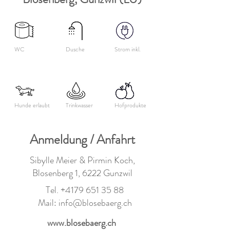
WC
Dusche
Strom inkl.
Hunde erlaubt
Trinkwasser
Hofprodukte
Anmeldung / Anfahrt
Sibylle Meier & Pirmin Koch,
Blosenberg 1, 6222 Gunzwil
Tel.
+4179 651 35 88
Mail:
info@blosebaerg.ch
www.blosebaerg.ch