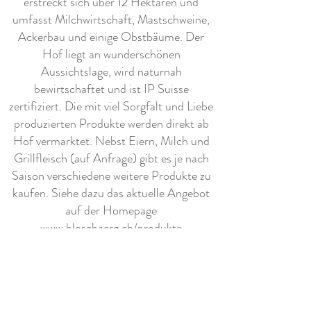
erstreckt sich über 12 Hektaren und
umfasst Milchwirtschaft, Mastschweine,
Ackerbau und einige Obstbäume. Der
Hof liegt an wunderschönen
Aussichtslage, wird naturnah
bewirtschaftet und ist IP Suisse
zertifiziert. Die mit viel Sorgfalt und Liebe
produzierten Produkte werden direkt ab
Hof vermarktet. Nebst Eiern, Milch und
Grillfleisch (auf Anfrage) gibt es je nach
Saison verschiedene weitere Produkte zu
kaufen. Siehe dazu das aktuelle Angebot
auf der Homepage
www.blosebaerg.ch/produkte
Weitere Ausstattung
- Feuerschale mit Grillrost