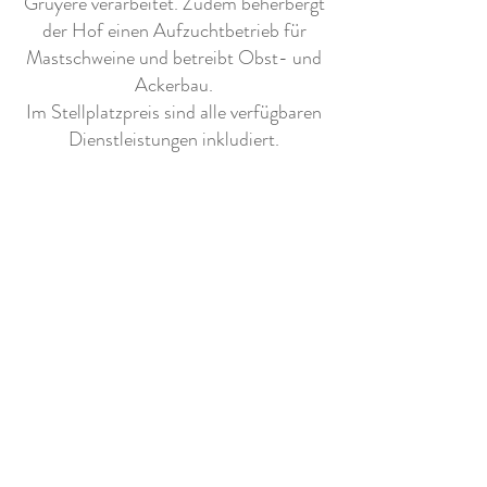
Gruyère verarbeitet. Zudem beherbergt
der Hof einen Aufzuchtbetrieb für
Mastschweine und betreibt Obst- und
Ackerbau.
Im Stellplatzpreis sind alle verfügbaren
Dienstleistungen inkludiert.
Weitere Ausstattung
- Grauwasserentsorgung möglich
- Kinderspielplatz in der Nähe vorhanden
Info - Zufahrt
ohne Probleme möglich