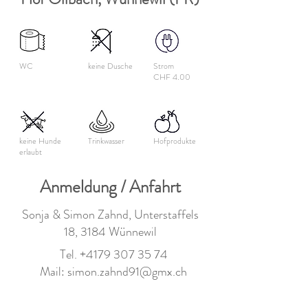
WC
keine Dusche
Strom
CHF 4.00
keine Hunde
Trinkwasser
Hofprodukte
erlaubt
Anmeldung / Anfahrt
Sonja & Simon Zahnd, Unterstaffels
18, 3184 Wünnewil
Tel.
+4179 307 35 74
Mail:
simon.zahnd91@gmx.ch