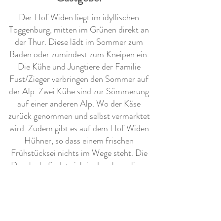
Der Hof Widen liegt im idyllischen
Toggenburg, mitten im Grünen direkt an
der Thur. Diese lädt im Sommer zum
Baden oder zumindest zum Kneipen ein.
Die Kühe und Jungtiere der Familie
Fust/Zieger verbringen den Sommer auf
der Alp. Zwei Kühe sind zur Sömmerung
auf einer anderen Alp. Wo der Käse
zurück genommen und selbst vermarktet
wird. Zudem gibt es auf dem Hof Widen
Hühner, so dass einem frischen
Frühstücksei nichts im Wege steht. Die
Dusche befindet sich in der ehemaligen
Milchkammer und ist sehr einfach, aber
mit warmen Wasser versehen.
Weitere Ausstattung