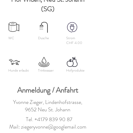
(SG)
WC
Dusche
Strom
CHF 4.00
Hunde erlaubt
Trinkwasser
Hofprodukte
Anmeldung / Anfahrt
Yvonne Zieger, Lindenhofstrasse,
9652 Neu St. Johann
Tel.
+4179 839 90 87
Mail:
ziegeryvonne@googlemail.com