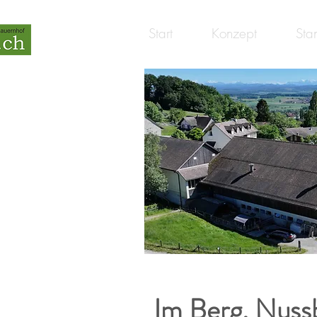
Start
Konzept
Sta
Im Berg, Nus