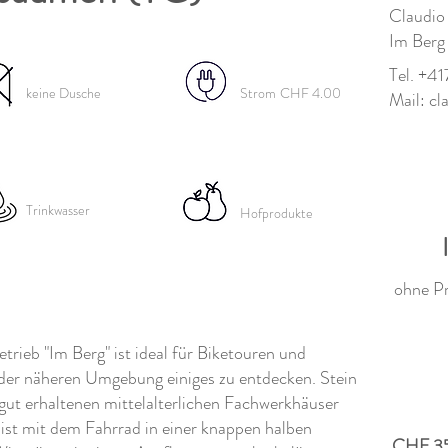
Claudio 
Im Berg
Tel. +4
keine Dusche
Strom
CHF 4.00
Mail:
cl
Trinkwasser
Hofprodukte
ohne P
rieb "Im Berg" ist ideal für Biketouren und
der näheren Umgebung einiges zu entdecken. Stein
 gut erhaltenen mittelalterlichen Fachwerkhäuser
ist mit dem Fahrrad in einer knappen halben
CHF 35