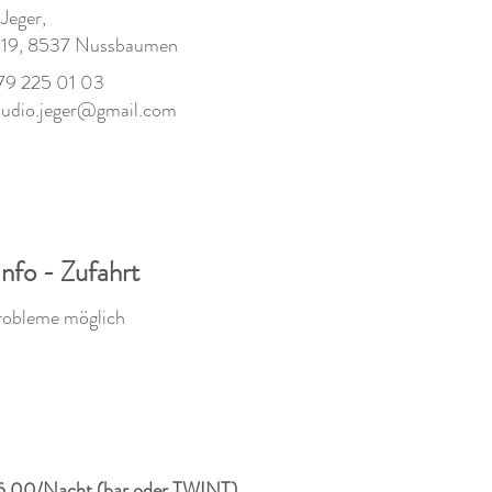
Jeger,
 19, 8537 Nussbaumen
179 225 01 03
audio.jeger@gmail.com
Info - Zufahrt
robleme möglich
.00/Nacht (bar oder TWINT)