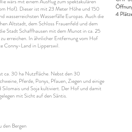
Wie wärs mit einem Ausflug zum spektakulären
Öffnung
vom Hof). Dieser ist mit 23 Meter Höhe und 150
4 Plätz
und wasserreichsten Wasserfälle Europas. Auch die
chen Altstadt, dem Schloss Frauenfeld und dem
nd die Stadt Schaffhausen mit dem Munot in ca. 25
zu erreichen. In ähnlicher Entfernung vom Hof
bte Conny-Land in Lipperswil.
st ca. 30 ha Nutzfläche. Nebst den 30
hweine, Pferde, Ponys, Pfauen, Ziegen und einige
Silomais und Soja kultiviert. Der Hof und damit
 gelegen mit Sicht auf den Säntis.
zu den Bergen