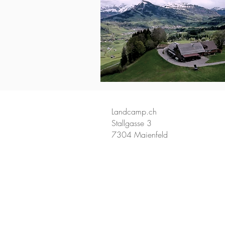
Landcamp.ch
Stallgasse 3
7304 Maienfeld