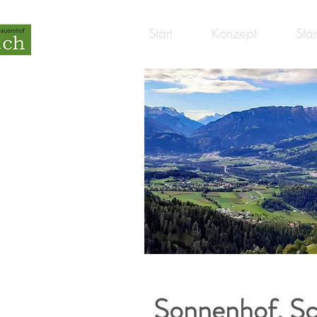
Start
Konzept
Sta
Sonnenhof, S