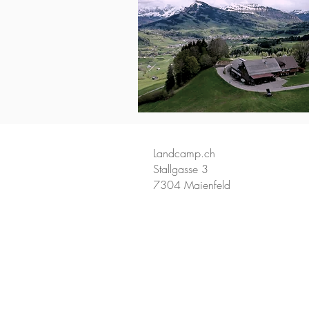
Landcamp.ch
Stallgasse 3
7304 Maienfeld