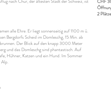
lug nach Chur, der ältesten Stadt der Schweiz, ist
CHF 3
Öffnung
2 Plätz
n alle Ehre. Er liegt sonnenseitig auf 1100 m ü.
ken Bergdorfs Scheid im Domleschg, 15 Min. ab
brunnen. Der Blick auf den knapp 3000 Meter
erg und das Domleschg sind phantastisch. Auf
afe, Hühner, Katzen und ein Hund. Im Sommer
 Alp.
h