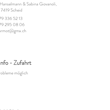
Hanselmann & Sabina Giovanoli,
, 7419 Scheid
179 336 52 13
179 295 08 06
armot@gmx.ch
Info - Zufahrt
robleme möglich