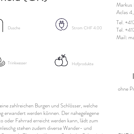
Markus 
Aclas 4
Tel. +4
Dusche
Strom
CHF 4.00
Tel. +4
Mail:
m
Trinkwasser
Hofprodukte
ohne P
eine zahlreichen Burgen und Schlösser, welche
eg erwandert werden können. Der nahegelegene
o oder Fahrrad erreicht werden kann, lädt zum
omleschg stehen zudem diverse Wander- und