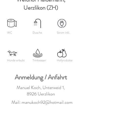
Uerzlikon (ZH)
WC
Dusche
Strom inkl.
Hunde erlaubt
Trinkwasser
Hofprodukte
Anmeldung / Anfahrt
Manuel Koch, Unterweid 1,
8926 Uerzlikon
Mail:
manukoch92@hotmail.com